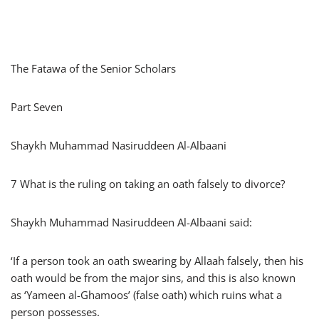
The Fatawa of the Senior Scholars
Part Seven
Shaykh Muhammad Nasiruddeen Al-Albaani
7 What is the ruling on taking an oath falsely to divorce?
Shaykh Muhammad Nasiruddeen Al-Albaani said:
‘If a person took an oath swearing by Allaah falsely, then his
oath would be from the major sins, and this is also known
as ‘Yameen al-Ghamoos’ (false oath) which ruins what a
person possesses.