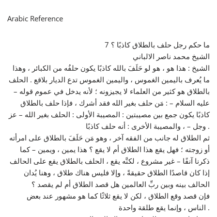
Arabic Reference
7 ما حكم رجل حلف بالطلاق كاذبًا ؟
الشيخ محمد ناصر الالباني
الشيخ : هذا هو ، هو لو حَلَفَ بالله كاذبًا يكون حلفُه من الكبائر ، وهذا
ما يُعرف باليمين الغموس ، واليمين الغموس تدع الديار بلاقع . الحلف
بالطلاق هو كثير من العلماء لا يجيزونه ؛ لأنه يدخل في عموم قوله –
عليه السلام – : مَن حلف بغير الله فقد أشرك ، فإذا حلف بالطلاق
كاذبًا يكون جمع بين مصيبتين : المصيبة الأولى : الحلف بغير الله – عز
وجل – ، والمصيبة الأخرى : أنه حلف كاذبًا .
ثم الطلاق له جانب من الفقه آخر ، وهو مَن حَلَفَ بالطلاق على امرأته
أو زوجته ؛ فهل يقع هذا الطلاق أم لا يقع ؟ هذا يمين ، ويمين – كما
ذكرنا آنفًا – غير مشروع ، لكنَّه يقع ، الحلف بالطلاق يقع على الحالف
إذا كان قاصدًا الطلاق حقيقةً ، وإلا فليس هناك طلاق ، وهنا يُدان
الحالف بينه وبين ربِّ العالمين هل قصد الطلاق أم لم يقصد ؟
فإن قصد وقع الطلاق ، لكن لا يقع ثلاثًا كما هو مشهور عند بعض
الناس ، وإنما يقع طلقة واحدة .