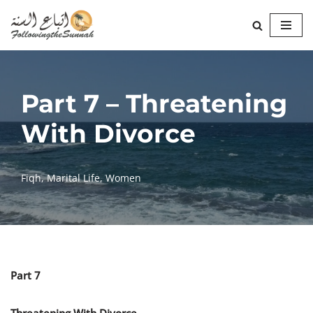
Skip
to
content
Part 7 – Threatening
With Divorce
Fiqh
,
Marital Life
,
Women
Part 7