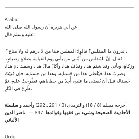
Arabic
عن أبي هريرة أن رسول الله صلى الله
عليه وسلم قال:
” أتدرون ما المفلس؟ قالوا: المفلس فينا من لا درهم له ولا متاع،
فقال: إنَّ المُفلسَ من أُمَّتي مَن يأتي يومَ القيامةِ بصلاةٍ وصيامٍ،
وزكاةٍ، ويأتي وقد شتَم هذا، وقذَفَ هذا، وأكلَ مالَ هذا، وسفكَ دمَ هذا،
وضربَ هذا، فيُعْطى هذا من حَسناتِه، وهذا من حسناتِه، فإن فَنِيَتْ
حَسناتُه قبلَ أن يُقضى ما عليهِ، أُخِذَ من خطاياهم، فطُرِحَتْ عليهِ، ثمَّ
طُرِحَ في النّارِ.
أخرجه مسلم (8 / 18) والترمذي (3 / 291 ـ 292) وأحمد و
سلسلة
ناصر الدين
—
847
الأحاديث الصحيحة وشيء من فقهها وفوائدها
الألباني
Urdu