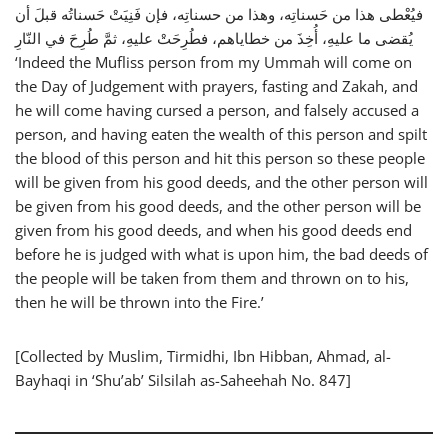
فيُعْطى هذا من حَسناتِه، وهذا من حسناتِه، فإن فَنِيَتْ حَسناتُه قبلَ أن
يُقضى ما عليهِ، أُخِذَ من خطاياهم، فطُرِحَتْ عليهِ، ثمَّ طُرِحَ في النّارِ
‘Indeed the Mufliss person from my Ummah will come on
the Day of Judgement with prayers, fasting and Zakah, and
he will come having cursed a person, and falsely accused a
person, and having eaten the wealth of this person and spilt
the blood of this person and hit this person so these people
will be given from his good deeds, and the other person will
be given from his good deeds, and the other person will be
given from his good deeds, and when his good deeds end
before he is judged with what is upon him, the bad deeds of
the people will be taken from them and thrown on to his,
then he will be thrown into the Fire.’
[Collected by Muslim, Tirmidhi, Ibn Hibban, Ahmad, al-
Bayhaqi in ‘Shu’ab’ Silsilah as-Saheehah No. 847]