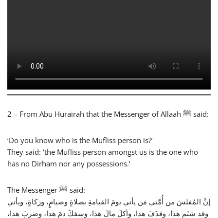
2 – From Abu Hurairah that the Messenger of Allaah ﷺ said:
‘Do you know who is the Mufliss person is?’
They said: ‘the Mufliss person amongst us is the one who
has no Dirham nor any possessions.’
The Messenger ﷺ said:
إنَّ المُفلسَ من أُمَّتي مَن يأتي يومَ القيامةِ بصلاةٍ وصيامٍ، وزكاةٍ، ويأتي
وقد شتَم هذا، وقذَفَ هذا، وأكلَ مالَ هذا، وسفكَ دمَ هذا، وضربَ هذا،