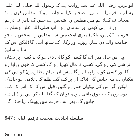
ابوہریرہ رضی اللہ عنہ سے روایت ہے کہ رسول اللہ صلی اللہ علیہ
وسلم نے فرمایا: ”اے میرے صحابہ کیا تم جانتے ہو کہ مفلس کون ہے؟
صحابہ نے کہا: ہم میں مفلس وہ شخص ہے جس کے پاس نہ درہم
اور نہ ہی کوئی اور سامان ہو۔ آپ صلی اللہ علیہ وسلم نے
فرمایا: ” (نہیں، بلکہ) میری امت میں سے مفلس وہ شخص ہے جو
قیامت والے دن نماز، روزے اور زکاۃ کے ساتھ آئے۔ گا (لیکن اس کے
ساتھ ساتھ)
وہ اس حال میں آئے گا کسی کو گالی دی ہو گی، کسی پر بہتان
تراشی کی ہو گی، کسی کا مال کھایا ہو گا، کسی کا خون بہایا ہو
گا اور کسی کو مارا پیٹا ہو گا۔ پس ان (تمام مظلومین) کو اس کی
نیکیاں دے دی جائیں گی (تاکہ ان پر کیے گئے ظلم کی تلافی ہو جائے)۔
لیکن اگر اس کی نیکیاں ختم ہو گئیں، قبل اس کے کہ اس کے ذمے
دوسروں کے حقوق باقی ہوں، تو ان کے گناہ لے کر اس پر ڈال دیے
جائیں گے، پھر اسے جہنم میں پھینک دیا جائے گا۔
سلسله احاديث صحيحه ترقیم البانی: 847
German