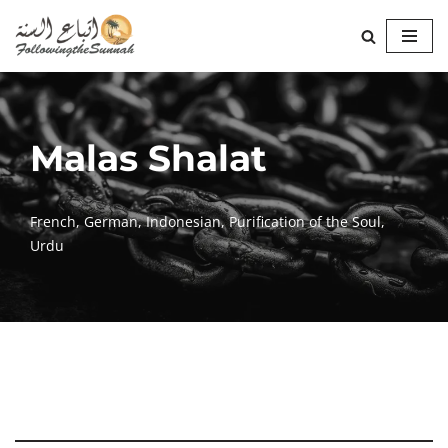
Lompat
ke
konten
Malas Shalat
French
,
German
,
Indonesian
,
Purification of the Soul
,
Urdu