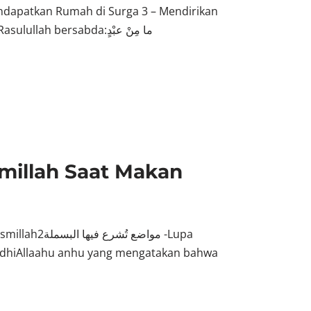
apatkan Rumah di Surga 3 – Mendirikan
 bersabda:ما مِنْ عبْدٍ
millah Saat Makan
سملة2 -Lupa
adhiAllaahu anhu yang mengatakan bahwa