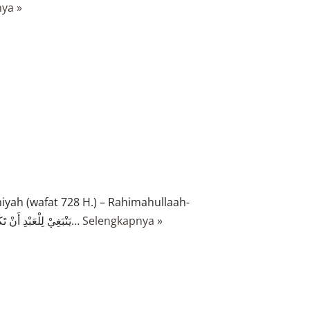
ya »
yah (wafat 728 H.) – Rahimahullaah-
berkata:يَنْبَغِيْ لِلْعَبْدِ أَنْ تَكُوْنَ أَنْفَاسُهُ كُلُّهَا نَفَسَيْنِ: نَفَساً يَحْمَدُ فِيْهِ رَبَّهُ، وَنَفَساً…
Selengkapnya »