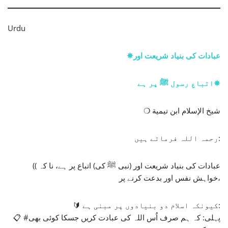
Urdu
✵عبادات کی بنیاد شریعت اور
اتباعِ رسول ﷺ پر ہے✵
❍ شيخ الإسلام ابن تيمية
رحمہ اللہ فرماتے ہیں:
(( عبادات کی بنیاد شریعت اور (نبی ﷺ کی) اتباع پر ہے، نا کہ
خواہش نفس اور بدعت کرنے پر،
🔰 کیونکہ اسلام دو بنیادوں پر مبنی ہے:
📋 #پہلی: کہ ہم صرف اُس اللہ کی عبادت کریں جسکا کوئی بھی