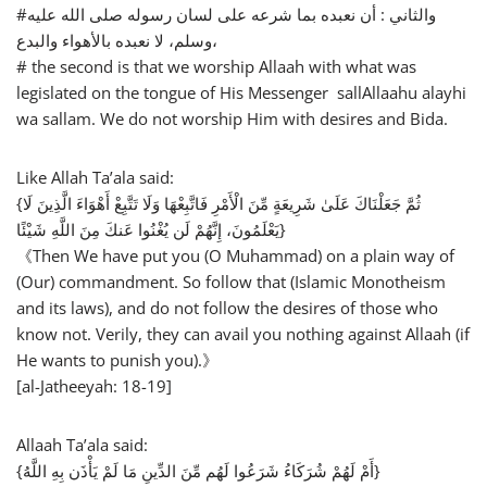
#والثاني : أن نعبده بما شرعه على لسان رسوله صلى الله عليه
وسلم، لا نعبده بالأهواء والبدع،
# the second is that we worship Allaah with what was
legislated on the tongue of His Messenger sallAllaahu alayhi
wa sallam. We do not worship Him with desires and Bida.
Like Allah Ta’ala said:
{ثُمَّ جَعَلْنَاكَ عَلَىٰ شَرِيعَةٍ مِّنَ الْأَمْرِ فَاتَّبِعْهَا وَلَا تَتَّبِعْ أَهْوَاءَ الَّذِينَ لَا
يَعْلَمُونَ، إِنَّهُمْ لَن يُغْنُوا عَنكَ مِنَ اللَّهِ شَيْئًا}
《Then We have put you (O Muhammad) on a plain way of
(Our) commandment. So follow that (Islamic Monotheism
and its laws), and do not follow the desires of those who
know not. Verily, they can avail you nothing against Allaah (if
He wants to punish you).》
[al-Jatheeyah: 18-19]
Allaah Ta’ala said:
{أَمْ لَهُمْ شُرَكَاءُ شَرَعُوا لَهُم مِّنَ الدِّينِ مَا لَمْ يَأْذَن بِهِ اللَّهُ}