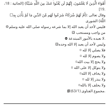
أَهْوَاءَ الَّذِينَ لَا يَعْلَمُونَ، إِنَّهُمْ لَن يُغْنُوا عَنكَ مِنَ اللَّهِ شَيْئًا} [الجاثية : 18،
19].
⬜وقال تعالى :{أَمْ لَهُمْ شُرَكَاءُ شَرَعُوا لَهُم مِّنَ الدِّينِ مَا لَمْ يَأْذَن بِهِ
اللَّهُ} الشورى
💢فليس لأحد أن يعبد الله إلا بما شرعه رسوله صلى الله عليه وسلم
🔳 من واجب ومستحب
⛔ لا نعبده بالأمور المبتدعة.
🔳وليس لأحد أن يعبد إلا الله وحده
◽ فلا يصلي إلا لله
◽ ولا يصوم إلا لله
◽ولا يحج إلا بيت الله
◽ ولا يتوكل إلا على الله
◽ولا يخاف إلا الله
◽ ولا ينذر إلا لله
◽ولا يحلف إلا بالله
📘مجموع الفتاوى (63/1).