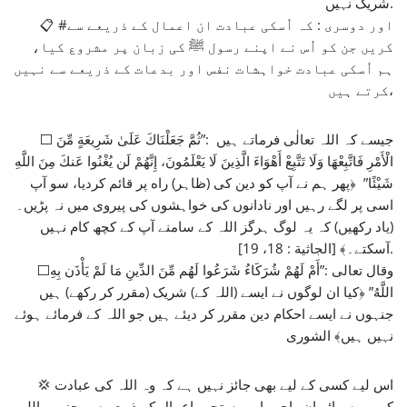
شریک نہیں.
📋 #اور دوسری : کہ اُسکی عبادت ان اعمال کے ذریعے سے
کریں جن کو اُس نے اپنے رسول ﷺ کی زبان پر مشروع کیا،
ہم اُسکی عبادت خواہشات نفس اور بدعات کے ذریعے سے نہیں
کرتے ہیں،
⬜ جیسے کہ اللہ تعالٰی فرماتے ہیں :”ثُمَّ جَعَلْنَاكَ عَلَىٰ شَرِيعَةٍ مِّنَ
الْأَمْرِ فَاتَّبِعْهَا وَلَا تَتَّبِعْ أَهْوَاءَ الَّذِينَ لَا يَعْلَمُونَ، إِنَّهُمْ لَن يُغْنُوا عَنكَ مِنَ اللَّهِ
شَيْئًا” ﴿پھر ہم نے آپ کو دین کی (ظاہر) راه پر قائم کردیا، سو آپ
اسی پر لگے رہیں اور نادانوں کی خواہشوں کی پیروی میں نہ پڑیں۔
(یاد رکھیں) کہ یہ لوگ ہرگز اللہ کے سامنے آپ کے کچھ کام نہیں
آسکتے۔﴾ [الجاثية : 18، 19].
⬜وقال تعالى :”أَمْ لَهُمْ شُرَكَاءُ شَرَعُوا لَهُم مِّنَ الدِّينِ مَا لَمْ يَأْذَن بِهِ
اللَّهُ” ﴿کیا ان لوگوں نے ایسے (اللہ کے) شریک (مقرر کر رکھے) ہیں
جنہوں نے ایسے احکام دین مقرر کر دیئے ہیں جو اللہ کے فرمائے ہوئے
نہیں ہیں﴾ الشورى
💢 اس لیے کسی کے لیے بھی جائز نہیں ہے کہ وہ اللہ کی عبادت
کریں، سوائے ان واجب اور مستحب اعمال کے ذریعے سے جنہیں اللہ