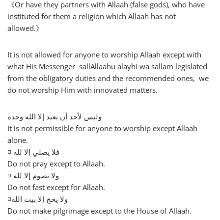
《Or have they partners with Allaah (false gods), who have
instituted for them a religion which Allaah has not
allowed.》
It is not allowed for anyone to worship Allaah except with
what His Messenger sallAllaahu alayhi wa sallam legislated
from the obligatory duties and the recommended ones, we
do not worship Him with innovated matters.
وليس لأحد أن يعبد إلا الله وحده
It is not permissible for anyone to worship except Allaah
alone.
◽ فلا يصلي إلا لله
Do not pray except to Allaah.
◽ ولا يصوم إلا لله
Do not fast except for Allaah.
◽ولا يحج إلا بيت الله
Do not make pilgrimage except to the House of Allaah.