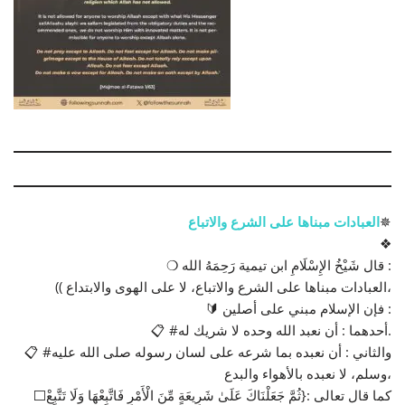
✵
العبادات مبناها على الشرع والاتباع
❖
❍ قال شَيْخُ الإِسْلَامِ ابن تيمية رَحِمَهُ الله :
(( العبادات مبناها على الشرع والاتباع، لا على الهوى والابتداع،
🔰 فإن الإسلام مبني على أصلين :
📋 #أحدهما : أن نعبد الله وحده لا شريك له.
📋 #والثاني : أن نعبده بما شرعه على لسان رسوله صلى الله عليه
وسلم، لا نعبده بالأهواء والبدع،
⬜كما قال تعالى :{ثُمَّ جَعَلْنَاكَ عَلَىٰ شَرِيعَةٍ مِّنَ الْأَمْرِ فَاتَّبِعْهَا وَلَا تَتَّبِعْ