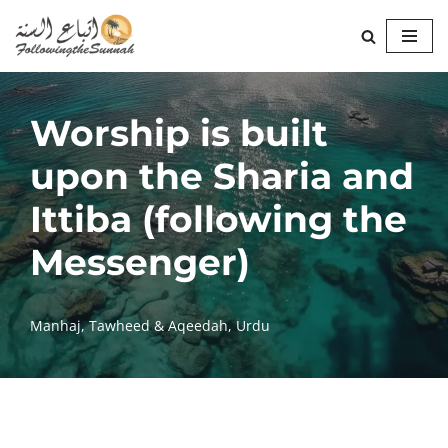
Skip
to
content
Worship is built
upon the Sharia and
Ittiba (following the
Messenger)
Manhaj
,
Tawheed & Aqeedah
,
Urdu