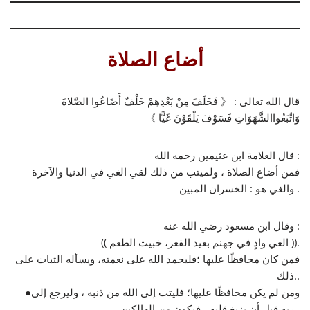
أضاع الصلاة
قال الله تعالى : 《 فَخَلَفَ مِنْ بَعْدِهِمْ خَلْفٌ أَضَاعُوا الصَّلاةَ
وَاتَّبَعُواالشَّهَوَاتِ فَسَوْفَ يَلْقَوْنَ غَيًّا 》
قال العلامة ابن عثيمين رحمه الله :
فمن أضاع الصلاة ، ولميتب من ذلك لقي الغي في الدنيا والآخرة
والغي هو : الخسران المبين .
وقال ابن مسعود رضي الله عنه :
(( الغي وادٍ في جهنم بعيد القعر، خبيث الطعم )).
فمن كان محافظًا عليها ؛فليحمد الله على نعمته، ويسأله الثبات على
ذلك..
●ومن لم يكن محافظًا عليها؛ فليتب إلى الله من ذنبه ، وليرجع إلى
ربه قبل أن يزيغ قلبه ، فيكون من الهالكين .