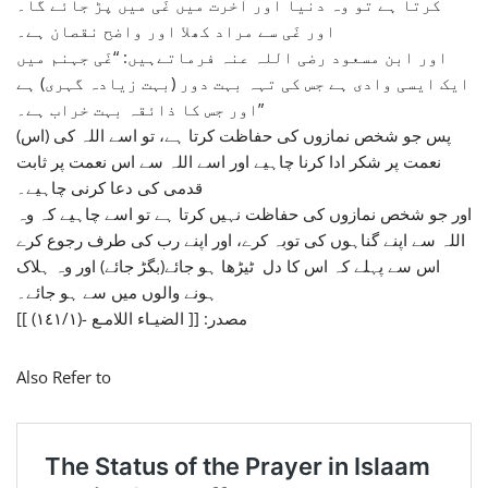
کرتا ہے تو وہ دنیا اور آخرت میں غَی میں پڑ جائے گا۔
اور غَی سے مراد کھلا اور واضح نقصان ہے۔
اور ابن مسعود رضی اللہ عنہ فرماتےہیں: “غَی جہنم میں
ایک ایسی وادی ہے جس کی تہہ بہت دور (بہت زیادہ گہری) ہے
اور جس کا ذائقہ بہت خراب ہے۔”
پس جو شخص نمازوں کی حفاظت کرتا ہے، تو اسے اللہ کی (اس)
نعمت پر شکر ادا کرنا چاہیے اور اسے اللہ سے اس نعمت پر ثابت
قدمی کی دعا کرنی چاہیے۔
اور جو شخص نمازوں کی حفاظت نہیں کرتا ہے تو اسے چاہیے کہ وہ
اللہ سے اپنے گناہوں کی توبہ کرے، اور اپنے رب کی طرف رجوع کرے
اس سے پہلے کہ اس کا دل ٹیڑھا ہو جائے(بگڑ جائے) اور وہ ہلاک
ہونے والوں میں سے ہو جائے۔
مصدر: [[ الضيـاء اللامـع -(١٤١/١) ]]
Also Refer to