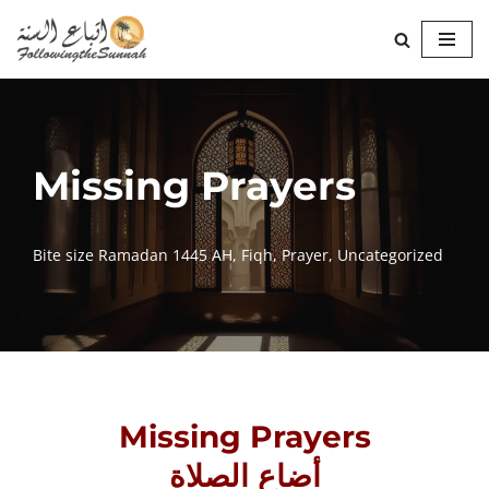
Skip
to
content
Missing Prayers
Bite size Ramadan 1445 AH
,
Fiqh
,
Prayer
,
Uncategorized
Missing Prayers
أضاع الصلاة