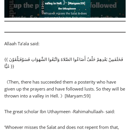
Allaah Ta’ala said:
{{ فَخَلَفَمِنْ بَعْدِهِمْ خَلْفٌ أَضَاعُوا الصَّلاةَ وَاتَّبَعُوا الشَّهَوَاتِ فَسَوْفَيَلْقَوْنَ
غَيًّا }}
《Then, there has succeeded them a posterity who have
given up the prayers and have followed lusts. So they will be
thrown into a valley in Hell. 》[Maryam:59]
The great scholar Ibn Uthaymeen -Rahimahullaah- said:
‘Whoever misses the Salat and does not repent from that,