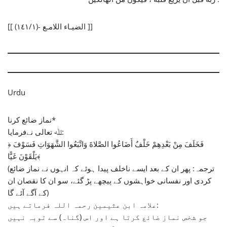
[[ الضيـاء اللامـع -(١٤١/١) ]]
Urdu
نماز ضائع کرنا*
ﷲ تعالى نےفرمایا:
﴿ فَخَلَفَ مِنْ بَعْدِهِمْ خَلْفٌ أَضَاعُوا الصَّلاةَ وَاتَّبَعُوا الشَّهَوَاتِ فَسَوْفَ
يَلْقَوْنَ غَيًّا﴾
(ترجمہ: پھر ان کے بعد ایسے ناخلف پیدا ہوئے کہ انہوں نے نماز ضائع
کردی اور نفسانی خواہشوں کے پیچھے پڑ گئے، سو ان کا نقصان ان
کے آگے آئے گا)
علامہ ابن عثیمین رحمہ اللہ فرماتے ہیں:
جو شخص نماز ضائع کرتا ہے اور اس (گناہ) سے توبہ نہیں