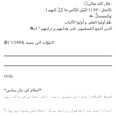
⬜قال الله تعالى :
{ لتُبَيّنَ للنَّاس مَا نُزّلْ إليهم } ( النحل : 44).
⬅- والمستدلُّ:
هُمْ أولوا العلم، و أولوا الألباب،
🔄الذين أجمع المُسلمون على هدايتهم و درايتهم “. اه
📗[ النبُوّات لابن تيمية 📃1/248
Urdu
*اسلام کی چار بنیادیں*
شیخ الاسلام امام ابن تیمیہ رحمہ اللہ تعالیٰ فرماتے ہیں:
“امام احمد سے ایک قول روایت ہے کہ اسلام کی بنیادیں چار