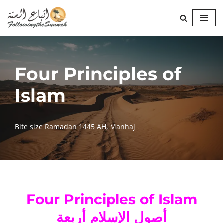
Skip
to
content
Four Principles of
Islam
Bite size Ramadan 1445 AH
,
Manhaj
Four Principles of Islam
أصول الإسلام أربعة