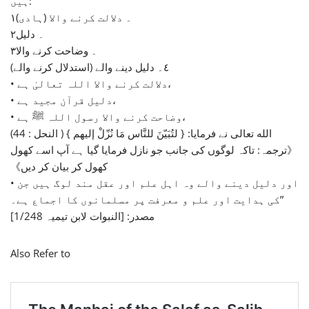
ہیں:
۱۔ دلالت کرنے والا (ہادی)
۲۔ دلیل
۳۔ وضاحت کرنے والا
٤۔ دلیل دینے والے (استدلال کرنے والے)
• دلالت کرنے والا اللہ تعالیٰ ہے،
• دلیل قرآن مجید ہے،
• وضاحت کرنے والا رسول اللہ ﷺ ہے،
الله تعالى نے فرمایا: { لتُبَيّنَ للنَّاس مَا نُزّلْ إليهم } ( النحل : 44)
《ترجمہ: تاکہ لوگوں کی جانب جو نازل فرمایا گیا ہے آپ اسے کھول
کھول کر بیان کر دیں》
• اور دلیل دینے والے وہ اہل علم اور عقل مند لوگ ہیں جن
کی ہدایت اور علم و معرفت پر مسلمانوں کا اجماع ہے۔”
مصدر: [النبوات لابن تیمیہ 1/248]
Also Refer to