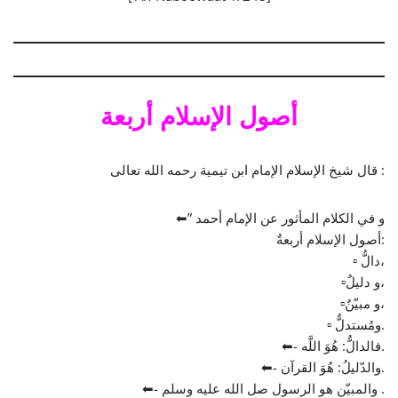
أصول الإسلام أربعة
قال شيخ الإسلام الإمام ابن تيمية رحمه الله تعالى :
⬅” و في الكلام المأثور عن الإمام أحمد
أصول الإسلام أربعةٌ:
▫ دالُّ،
▫و دليلٌ،
▫و مبيّنٌ،
▫ ومُستدلٌّ.
⬅- فالدالٌّ: هُوَ اللَّه.
⬅- والدّليلُ: هُوَ القرآن.
⬅- والمبيّن هو الرسول صل الله عليه وسلم .