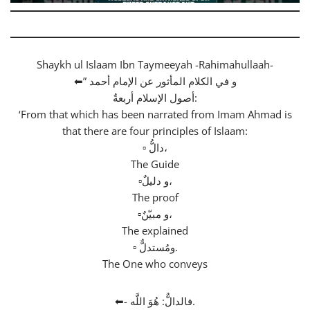
Shaykh ul Islaam Ibn Taymeeyah -Rahimahullaah-
⬅” و في الكلام المأثور عن الإمام أحمد
أصول الإسلام أربعةٌ:
‘From that which has been narrated from Imam Ahmad is
that there are four principles of Islaam:
▫ دالُّ،
The Guide
▫و دليلٌ،
The proof
▫و مبيّنٌ،
The explained
▫ ومُستدلٌّ.
The One who conveys
⬅- فالدالٌّ: هُوَ اللَّه.