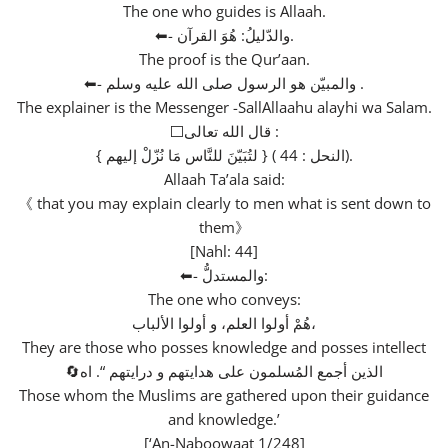
The one who guides is Allaah.
⬅- والدّليلُ: هُوَ القرآن.
The proof is the Qur’aan.
⬅- والمبيّن هو الرسول صلى الله عليه وسلم .
The explainer is the Messenger -SallAllaahu alayhi wa Salam.
⬜قال الله تعالى :
{ لتُبَيّنَ للنَّاس مَا نُزّلْ إليهم } ( النحل : 44).
Allaah Ta’ala said:
《 that you may explain clearly to men what is sent down to
them》
[Nahl: 44]
⬅- والمستدلُّ:
The one who conveys:
هُمْ أولوا العلم، و أولوا الألباب،
They are those who posses knowledge and posses intellect
🔄الذين أجمع المُسلمون على هدايتهم و درايتهم “. اه
Those whom the Muslims are gathered upon their guidance
and knowledge.’
[‘An-Naboowaat 1/248]