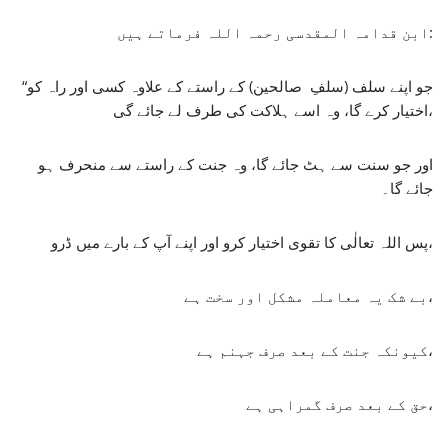
ابن قدامہ المقدسی رحمہ اللہ فرماتے ہیں:
“جو اپنے سلف (سلفِ صالحین) کے راستے کے علاوہ کسی اور راہ کو
اختیار کرے گا، وہ اسے ہلاکت کی طرف لے جائے گی،
اور جو سنت سے ہٹ جائے گا، وہ جنت کے راستے سے منحرف ہو
جائے گا۔
پس اللہ تعالٰی کا تقوی اختیار کرو اور اپنے آپ کے بارے میں ڈرو،
بے شک یہ معاملہ مشکل اور سخت ہے،
کیونکہ جنت کے بعد صرف جہنم ہے،
حق کے بعد صرف گمراہی ہے،