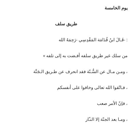
يوم الخامسة
طريق
سلف
قَـالَ ابنُ قُدَامَة المَقْدِسِي -رَحِمَهُ الله- :
« من سلك غير طريق سلفه أفـضت به إلى تلفه
ومـن مـال عن السُّـنّة فقد انحرف عن طـريق الـجَنَّة ،
فـاتّقوا الله تعالى وخافوا على أنفسكم ،
فإنّ الأمر صعب ،
ومـا بعد الجنّة إلا النـّار ،