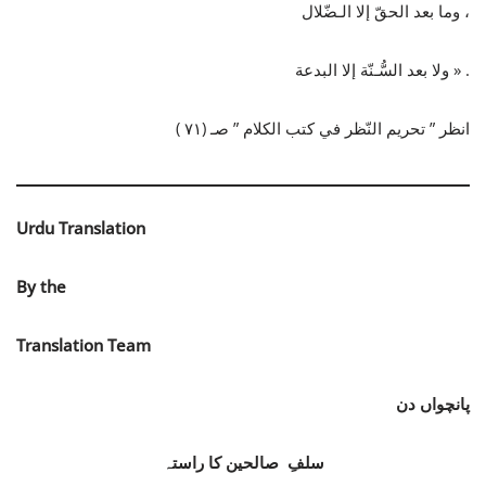
وما بعد الحقّ إلا الـضّلال ،
ولا بعد السُّـنّة إلا البدعة » .
انظر ” تحريم النّظر في كتب الكلام ” صـ (٧١ )
Urdu Translation
By the
Translation Team
پانچواں دن
سلفِ صالحین کا راستہ