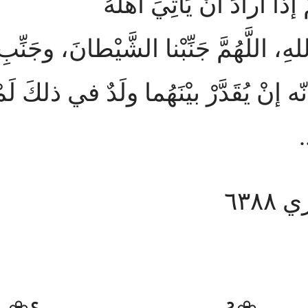
 إذا أرادَ أنْ يَأْتِيَ أهْلَهُ
ِ، اللَّهُمَّ جَنِّبْنا الشَّيْطانَ، وجَنِّ
ّه إنْ يُقَدَّرْ بيْنَهُما ولَدٌ في ذلكَ لَمْ
.
٦٣٨