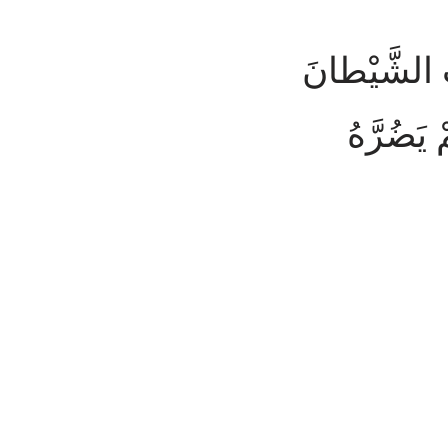
بِ الشَّيْطانَ
 يَضُرَّهُ