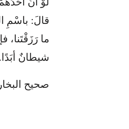
لَوْ أنّ أحَدَهُمْ
قالَ: باسْمِ الله
ما رَزَقْتَنا، فإن
شيطانٌ أبَدًا.
صحيح البخاري ٨