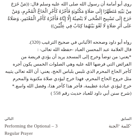
روى أبو أمامة أن رسول الله صلى الله عليه وسلم قال: ((مَنْ خَرَجَ
مِنْ بَيْتِهِ مُتَطَهِّرًا إِلَى صَلَاةٍ مَكْتُوبَةٍ فَأَجْرُهُ كَأَجْرِ الْحَاجِّ الْمُحْرِمِ، وَمَنْ
خَرَجَ إِلَى تَسْبِيحِ الضُّحَى لَا يَنْصِبُهُ إِلَّا إِيَّاهُ فَأَجْرُهُ كَأَجْرِ الْمُعْتَمِرِ، وَصَلَاةٌ
عَلَى أَثَرِ صَلَاةٍ لَا لَغْوَ بَيْنَهُمَا كِتَابٌ فِي عِلِّيِّينَ))
رواه أبو داود وصححه الألباني في صحيح الترغيب (320).
قال العلامة عبد المحسن العباد -حفظه الله تعالى- :
*يعني: من توضأ وخرج إلى المسجد يريد أن يؤدي فريضة من
الفرائض التي فرضها الله عليه وهي الصلوات الخمس يكون أجره
كأجر الحاج المحرم الذي تلبس بلباس الحج، يعني: أن الله تعالى يثيبه
مثل خروج الحاج المحرم، فهذا خرج ليؤدي صلاة مكتوبة والمحرم
خرج ليؤدي عبادة عظيمة، فأجر هذا كأجر هذا، وفضل الله واسع.*
(شرح سنن أبي داود للعباد حديث رقم 558 )
السابق
التالي
‘كلمة ‘الجنة
3 – Performing the Optional
Regular Prayer