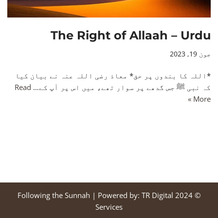
The Right of Allaah – Urdu
جون 19, 2023
*اللہ کا بندوں پر حق* معاذ رضی اللہ عنہ نے بيان کيا
کہ نبی ﷺ جس گدھے پر سوار تھے، ميں اس پر آپ کے…
Read
More »
Following the Sunnah
| Powered by:
TR Digital
© 2024
Services