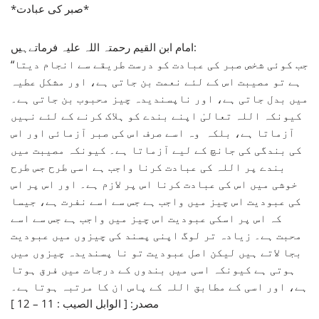
*صبر کی عبادت*
امام ابن القیم رحمتہ اللہ علیہ فرماتےہیں:
“جب کوئی شخص صبر کی عبادت کو درست طریقے سے انجام دیتا
ہے تو مصیبت اس کے لئے نعمت بن جاتی ہے، اور مشکل عطیہ
میں بدل جاتی ہے، اور ناپسندیدہ چیز محبوب بن جاتی ہے۔
کیونکہ اللہ تعالیٰ اپنے بندے کو ہلاک کرنے کے لئے نہیں
آزماتا ہے، بلکہ وہ اسے صرف اس کی صبر آزمائی اور اس
کی بندگی کی جانچ کے لیے آزماتا ہے۔ کیونکہ مصیبت میں
بندے پر اللہ کی عبادت کرنا واجب ہے اسی طرح جس طرح
خوشی میں اس کی عبادت کرنا اس پر لازم ہے۔ اور اس پر اس
کی عبودیت اس چیز میں واجب ہے جس سے اسے نفرت ہے، جیسا
کہ اس پر اسکی عبودیت اس چیز میں واجب ہے جس سے اسے
محبت ہے۔ زیادہ تر لوگ اپنی پسند کی چیزوں میں عبودیت
بجا لاتے ہیں لیکن اصل عبودیت تو نا پسندیدہ چیزوں میں
ہوتی ہے کیونکہ اسی میں بندوں کے درجات میں فرق ہوتا
ہے، اور اسی کے مطابق اللہ کے پاس ان کا مرتبہ ہوتا ہے۔
مصدر: [ الوابل الصيب : 11 – 12 ]