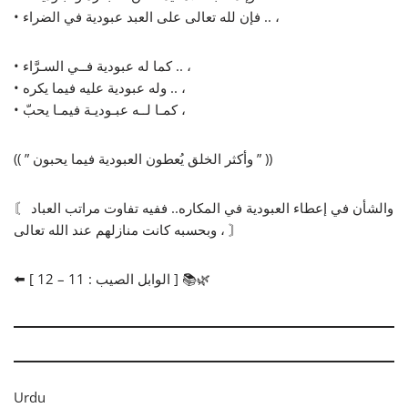
• فإن لله تعالى على العبد عبودية في الضراء .. ،
• كما له عبودية فــي السـرَّاء .. ،
• وله عبودية عليه فيما يكره .. ،
• كمـا لــه عبـوديـة فيمـا يحبّ ،
(( ” وأكثر الخلق يُعطون العبودية فيما يحبون ” ))
〘 والشأن في إعطاء العبودية في المكاره.. ففيه تفاوت مراتب العباد
، وبحسبه كانت منازلهم عند الله تعالى 〙
⬅️ [ الوابل الصيب : 11 – 12 ] 📚🌿
Urdu