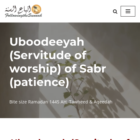
Skip
to
content
Uboodeeyah
(Servitude of
worship) of Sabr
(patience)
Bite size Ramadan 1445 AH
,
Tawheed & Aqeedah