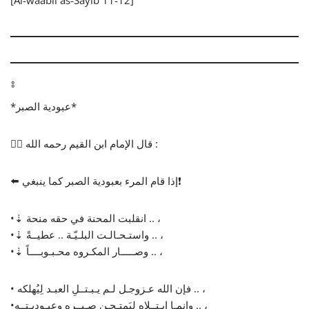
*عبودية الصبر*
✍🏻 قال الإمام ابن القيم رحمه الله :
⬅️ إذا قام المرء بعبودية الصبر كما ينبغي❗
•⇣ انقلبت المحنة في حقه منحة .. ،
•⇣ واستـحـالـت البلـيّـة .. عطيــةً .. ،
•⇣ وصـــــار المكـروه محـبـوبــــاً .. ،
• فإن الله عـزوجـل لـم يـبـتــلِ العبـد لِيُهلكه .. ،
•وإنمـا ابـتــلاه ليَمتـحـن صـبــره وعبـوديـتــه .. ،