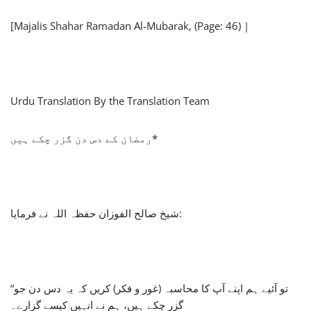
[Majalis Shahar Ramadan Al-Mubarak, (Page: 46) |
Urdu Translation By the Translation Team
رمضان کے دس دن گزر چکے ہیں*
شیخ صالح الفوزان حفظہ اللہ نے فرمایا:
“تو آئیے ہم اپنے آپ کا محاسبہ (غور و فکر) کریں کہ یہ دس دن جو
گزر چکے ہیں، ہم نے انہیں کیسے گزارے۔