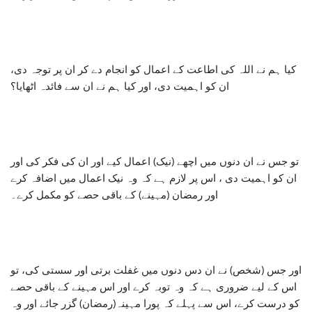
کیا ہم نے اللہ کی اطاعت کے اعمال کو انجام دے کر ان پر توجہ دی،
ان کو اہمیت دی، اور کیا ہم نے ان سے فائدہ اٹھایا؟
تو جس نے ان دنوں میں اچھے (نیک) اعمال کیے اور ان کی فکر کی اور
ان کو اہمیت دی ، اس پر لازم ہے کہ وہ نیک اعمال میں اضافہ کرے
اور رمضان (مہینے) کے باقی حصے کو مکمل کرے۔
اور جس (شخص) نے ان دس دنوں میں غفلت برتی اور سستی کی، تو
اس کے لیے ضروری ہے کہ وہ توبہ کرے اور اس مہینے کے باقی حصے
کو درست کرے، اس سے پہلے کہ پورا مہینہ(رمضان) گزر جائے اور وہ