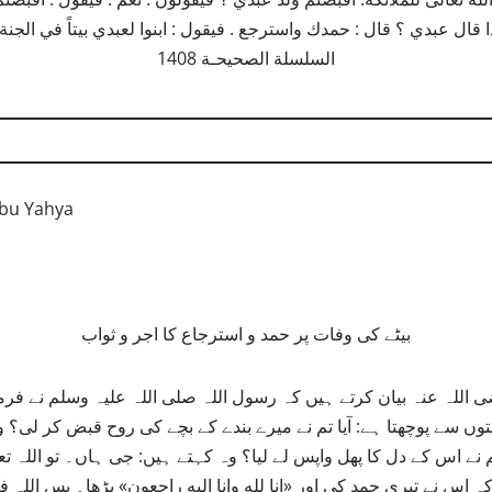
السلسلة الصحيحـة 1408
Abu Yahya
بیٹے کی وفات پر حمد و استرجاع کا اجر و ثواب
 اللہ عنہ بیان کرتے ہیں کہ رسول اللہ صلی اللہ علیہ وسلم نے فرما
رشتوں سے پوچھتا ہے: آیا تم نے میرے بندے کے بچے کی روح قبض کر لی؟
 تم نے اس کے دل کا پھل واپس لے لیا؟ وہ کہتے ہیں: جی ہاں۔ تو اللہ تعا
 کہ اس نے تیری حمد کی اور «انا لله وانا اليه راجعون» پڑھا۔ پس اللہ ف