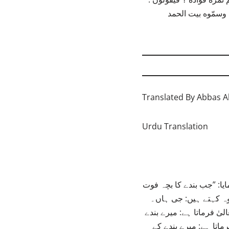
Translated By Abbas 
Urdu Translation
یا: ”جب بندے کا بچہ فوت
 وہ کہتے ہیں: جی ہاں۔
لیٰ فرماتا ہے: میرے بندے
رماتا ہے: میرے بندے کے