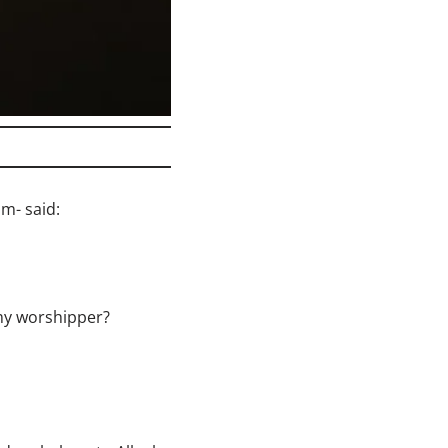
m- said:
 my worshipper?