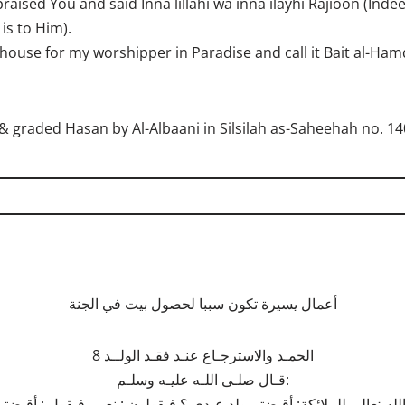
praised You and said Inna lillahi wa inna ilayhi Rajioon (Ind
is to Him).
 a house for my worshipper in Paradise and call it Bait al-Ha
 & graded Hasan by Al-Albaani in Silsilah as-Saheehah no. 14
أعمال يسيرة تكون سببا لحصول بيت في الجنة
8 الحمـد والاسترجـاع عنـد فقـد الولــد
قـال صلـى اللـه عليـه وسلـم:
 الله تعالى للملائكة: أقبضتم ولد عبدي ؟ فيقولون : نعم . فيقول : أقبض