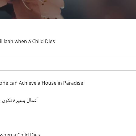
illaah when a Child Dies
 one can Achieve a House in Paradise
أعمال يسيرة تكون س
when a Child Dies