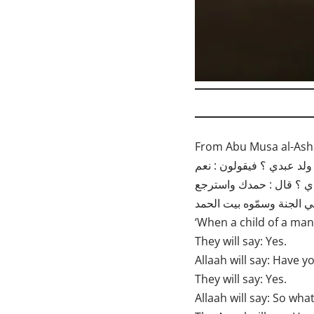
From Abu Musa al-Ashaa
 في الجنة وسمّوه بيت الحمد
‘When a child of a man
They will say: Yes.
Allaah will say: Have yo
They will say: Yes.
Allaah will say: So wh