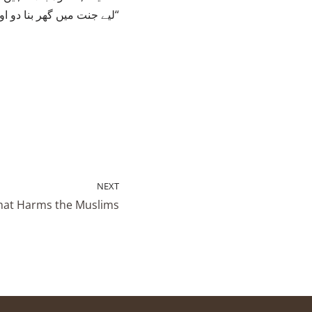
لیے جنت میں گھر بنا دو اور اس کا نام ”بیت الحمد“ (تعریف والا گھر) رکھو۔“
NEXT
at Harms the Muslims