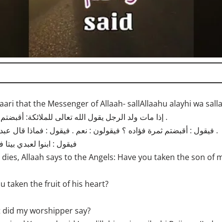
ri that the Messenger of Allaah- sallAllaahu alayhi wa salla
إذا مات ولد الرجل يقول الله تعالى للملائكة: أقبضتم ولد عبدي ؟ فيقولون : نعم .
فيقول : أقبضتم ثمرة فؤاده ؟ فيقولون : نعم . فيقول : فماذا قال عبدي ؟ قال : حمدك واسترجع .
فيقول : ابنوا لعبدي بيتا
 dies, Allaah says to the Angels: Have you taken the son of
u taken the fruit of his heart?
at did my worshipper say?