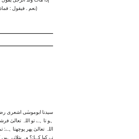
نعم . فيقول : فماذا قال عبدي ؟ قال : حمدك واسترجع . فيقول : ابنوا لعبدي بيتاً في الجنة وسمّوه بيت الحمد)
سیدنا ابوموسٰی اشعری رضی
ہو تا ہے تو اللہ تعالیٰ ف
اللہ تعالیٰ پھر پوچھتا ہے:
نے کیا کہا:؟ وہ بتلاتے ہیں