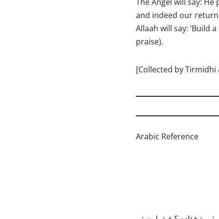
The Angel will say: He 
and indeed our return 
Allaah will say: ‘Build
praise).
[Collected by Tirmidhi
Arabic Reference
تم ثمرة فؤاده ؟ فيقولون