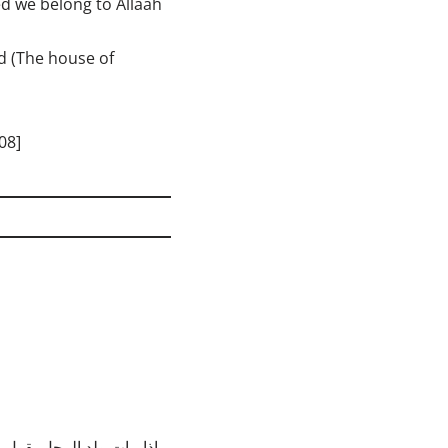
eed we belong to Allaah
md (The house of
08]
إذا مات ولد الرجل يقول :