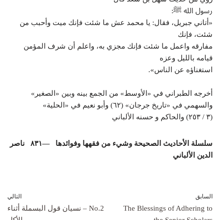
رسول الله ﷺ:
«أتاني جبريل، فقال: يا محمد عش ما شئت فإنك ميت وأحبب من
شئت، فإنك
مفارقه واعمل ما شئت فإنك مجزي به، واعلم أن شرف المؤمن
قيامه بالليل وعزه
استغناؤه عن الناس».
أخرجه الطبراني في «الأوسط» من الجمع بينه وبين «الصغير»
والسهمي في «تاريخ جرجان» (٦٢) وأبو نعيم في «الحلية»
(٣ / ٢٥٣) والحاكم و حسنه الألباني
سلسلة الأحاديث الصحيحة وشيء من فقهها وفوائدها —٨٣١ ناصر
الدين الألباني
السابق
التالي
The Blessings of Adhering to
No.2 – نسيان قول البسملة أثناء