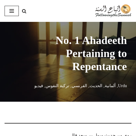
تخطى
إلى
المحتوى
No. 1 Ahadeeth
Pertaining to
Repentance
Urdu
,
ألمانية
,
الحديث
,
الفرنسي
,
تزكية النفوس
,
فيديو
روي من حديث سهل بن سعد قال