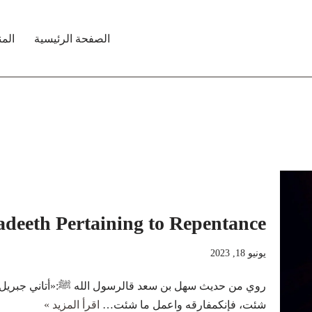
الصفحة الرئيسية
الم
adeeth Pertaining to Repentance
يونيو 18, 2023
روي من حديث سهل بن سعد قالرسول الله ﷺ:«أتاني جبريل
شئت، فإنكمفارقه واعمل ما شئت…
اقرأ المزيد »