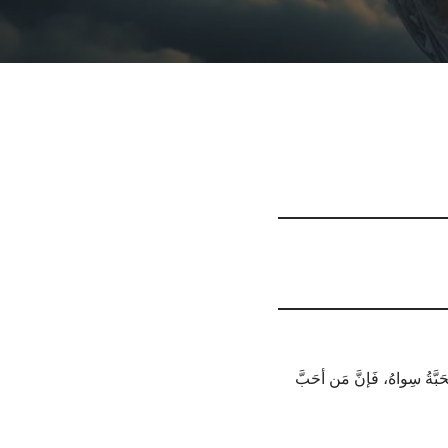
َبَّةُ سِواهُ، فَإنَّ مَن أحَبَّ