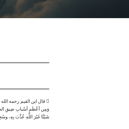
 قال ابن القيم رحمه الله :-
وَمِن أعْظَمِ أسْبابِ ضِيقِ الصَّدْرِ
شَيْئًا غَيْرَ اللَّهِ عُذِّبَ بِهِ، وسُج