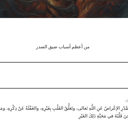
من أعظم أسباب ضيق الصدر
 الإعْراضُ عَنِ اللَّهِ تَعالى، وتَعَلُّقُ القَلْبِ بِغَيْرِهِ، والغَفْلَةُ عَنْ ذِكْرِهِ، ومَح
ِنَ قَلْبُهُ في مَحَبَّةِ ذَلِكَ الغَيْرِ