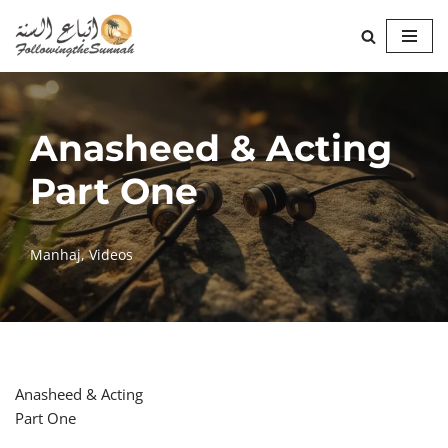
Skip
to
content
Anasheed & Acting
Part One
Manhaj
,
Videos
Anasheed & Acting
Part One