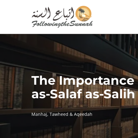
Skip
to
content
The Importance 
as-Salaf as-Salih
Manhaj
,
Tawheed & Aqeedah