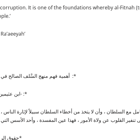
d corruption. It is one of the foundations whereby al-Fitnah (t
ple.’
 Ra’aeeyah’
 *أهمية فهم منهج السَّلف الصالح في التعامل مع ولاة الأمور :*
*▪️‏قال العلامة ‎ابن عثيمين -رحمه الله- :*
* حقوق الراعي والرعية : (ص ٢٩ )*