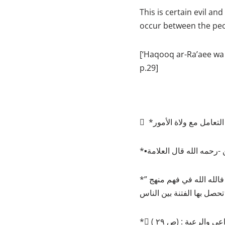
This is certain evil an
occur between the peo
[‘Haqooq ar-Ra’aee wa
p.29]
*” فالله الله في فهم منهج ‎السلف الصالح في التعامل مع السلطان ، وأن لا يتخذ من أخطاء السلطان سبيلاً لإثارة الناس ،