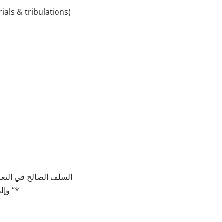
rials & tribulations)
وإلى تنفير القلوب عن ولاة الأمور ، فهذا عين المفسدة ، وأحد الأسس التي تحصل بها الفتنة بين الناس “*