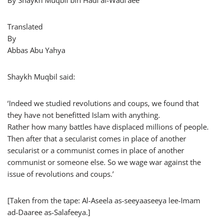
By Shaykh Muqbil bin Hadi al-Wadi’aee
Translated
By
Abbas Abu Yahya
Shaykh Muqbil said:
‘Indeed we studied revolutions and coups, we found that
they have not benefitted Islam with anything.
Rather how many battles have displaced millions of people.
Then after that a secularist comes in place of another
secularist or a communist comes in place of another
communist or someone else. So we wage war against the
issue of revolutions and coups.’
[Taken from the tape: Al-Aseela as-seeyaaseeya lee-Imam
ad-Daaree as-Salafeeya.]