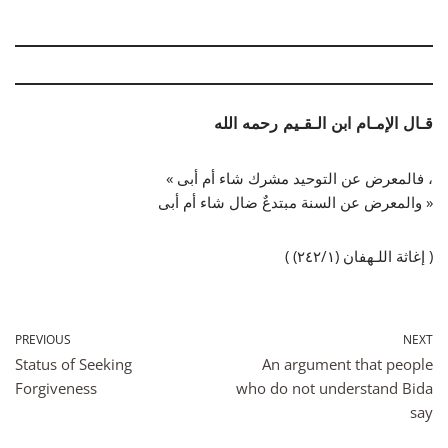
قـال الإمـام ابن الـقـيم رحمه الله
« فالمعرض عن التوحيد مشرك شاء أم أبى ،
والمعرض عن السنة مبتدعٌ ضال شاء أم أبى »
( إغاثة اللـهفان (٢٤٢/١) )
PREVIOUS
NEXT
Status of Seeking
An argument that people
Forgiveness
who do not understand Bida
say