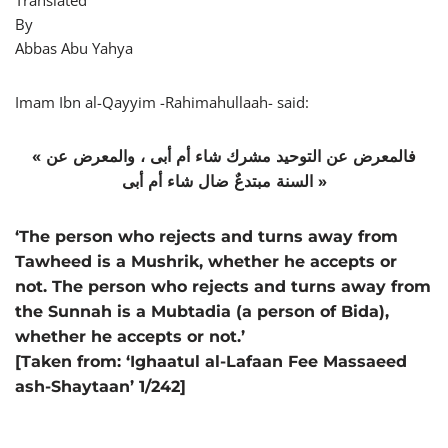
Translated
By
Abbas Abu Yahya
Imam Ibn al-Qayyim -Rahimahullaah- said:
« فالمعرض عن التوحيد مشرك شاء أم أبى ، والمعرض عن
السنة مبتدعٌ ضال شاء أم أبى »
‘The person who rejects and turns away from
Tawheed is a Mushrik, whether he accepts or
not. The person who rejects and turns away from
the Sunnah is a Mubtadia (a person of Bida),
whether he accepts or not.’
[Taken from: ‘Ighaatul al-Lafaan Fee Massaeed
ash-Shaytaan’ 1/242]