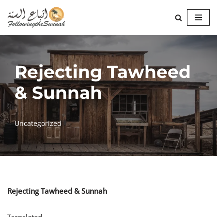
Skip
to
content
Rejecting Tawheed
& Sunnah
Uncategorized
Rejecting Tawheed & Sunnah