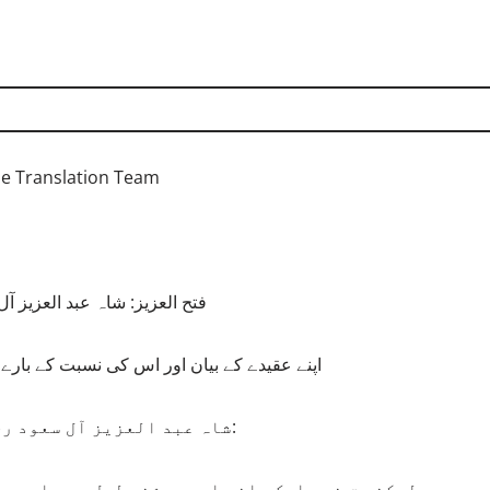
he Translation Team
فتح العزیز: شاہ عبد العزیز آ
اپنے عقیدے کے بیان اور اس کی نسبت کے بارے 
شاہ عبد العزیز آل سعود رحمہ اللہ فرماتے ہیں: