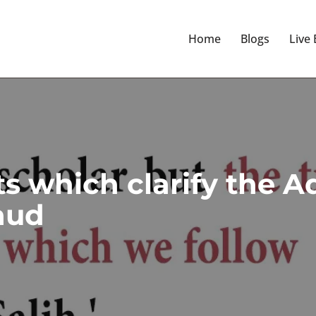
Home
Blogs
Live
s which clarify the 
aud