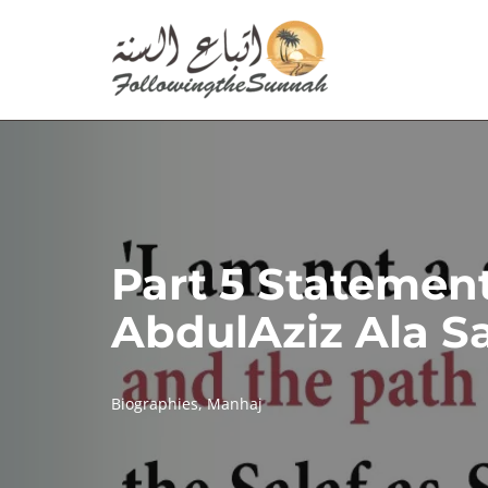
Skip
to
content
Part 5 Statement
AbdulAziz Ala S
Biographies
,
Manhaj