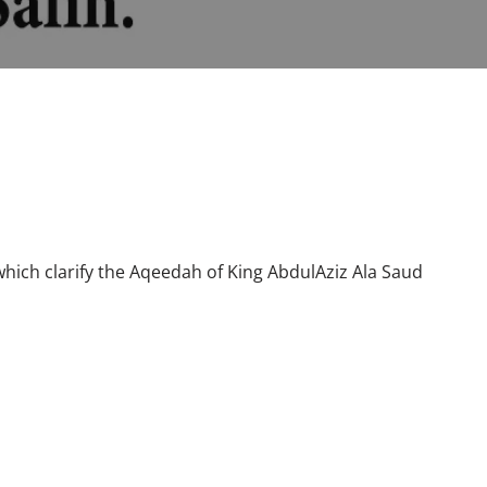
hich clarify the Aqeedah of King AbdulAziz Ala Saud