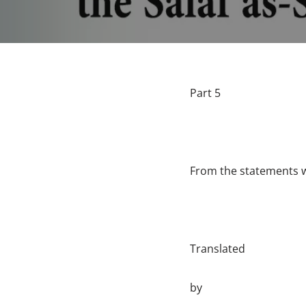
Part 5
From the statements w
Translated
by