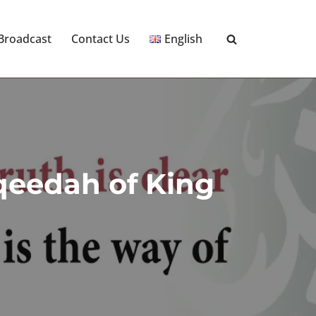
 Broadcast
Contact Us
English
Aqeedah of King