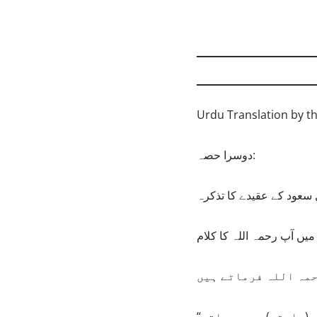
Urdu Translation by t
دوسرا حصہ:
ل سعود کے عقیدے کا تذکرہ
میں آپ رحمہ اللہ کا کلام
“میں کوئی عالم نہیں ہوں، لیکن حق خود ایک واضح اور روشن دلیل ہے، اور جس (راستے) پر ہم چلتے