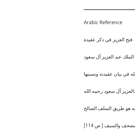
Arabic Reference
فتح العزيز في ذكر عقيدة
الملك عبد العزيز آل سعود
له في بيان عقيدته ونسبتها
العزيز آل سعود رحمه الله
لمصحف والسيف [ ص 114