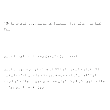
10- کیا غرارے کی دوا استعمال کرنے سے روزہ ٹوٹ جاتا
ہے؟
علامہ ابن عثیمین رحمہ اللہ فرماتے ہیں:
اگر غرارے کی دوا کو نگلا نہ جائے تو اس سے روزہ نہیں
ٹوٹتا، لیکن اسے صرف ضرورت کے وقت ہی استعمال کیا
جائے۔ اور اگر اس کا کوئی حصہ حلق میں نہ جائے تو اس سے
روزہ فاسد نہیں ہوتا۔