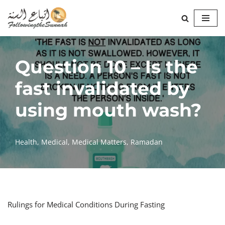
Skip
to
content
Question 10 – Is the
fast invalidated by
using mouth wash?
Health
,
Medical
,
Medical Matters
,
Ramadan
Rulings for Medical Conditions During Fasting