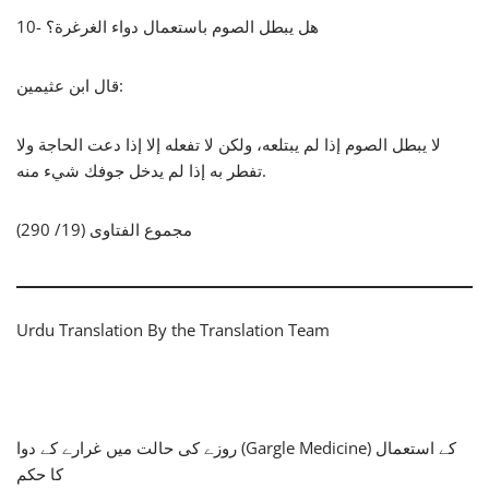
10- هل يبطل الصوم باستعمال دواء الغرغرة؟
قال ابن عثيمين:
لا يبطل الصوم إذا لم يبتلعه، ولكن لا تفعله إلا إذا دعت الحاجة ولا
تفطر به إذا لم يدخل جوفك شيء منه.
مجموع الفتاوى (19/ 290)
Urdu Translation By the Translation Team
روزے کی حالت میں غرارے کے دوا (Gargle Medicine) کے استعمال
کا حکم